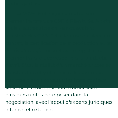
soutien public.
En mai 2026, Methagora a réalisé son
premier transfert de CPB à Plenitude. A date,
seuls 6 autres sites en France avaient
transféré des CPB. Entre la mise en place du
contrat, la certification de la production et les
délais d'enregistrement sur le registre, ce
premier transfert correspond à la production
d'avril. C'est la réalité d'un marché encore en
structuration et y être parmi les premiers
suppose d'avoir construit les bons contrats
en amont, notamment en mutualisant
plusieurs unités pour peser dans la
négociation, avec l'appui d'experts juridiques
internes et externes.