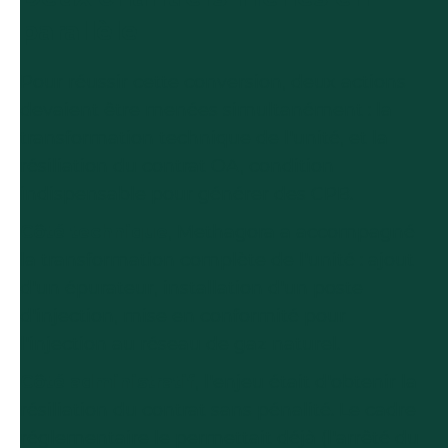
parallèle
Pour réussir cette conversion, deux actions
devaient être menées simultanément : la
transformation technique de l'unité, et la
résiliation du contrat OA, condition
indispensable pour générer des CPB.
Côté technique
, Methagora a accompagné
la transformation complète de l'unité : ajout
d'un épurateur, installation d'un poste
d'injection, mise en conformité pour
l'injection au réseau de gaz naturel.
Côté administratif
, l'enjeu était d'obtenir la
résiliation du contrat sans pénalité. Le cadre
réglementaire le permettait déjà (l'arrêté du