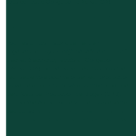
sous contrat d'Obligation d'Achat (OA).
Le contexte : une voie encore
rare
Pour les unités historiquement en
cogénération, ayant déjà bénéficié d'un tarif
d'achat électricité, l'accès à l'Obligation
d'Achat (OA) biométhane n'est pas possible.
Leur seule voie pour valoriser leur production
: la vente en contrat privé et la production de
Certificats de Production de Biogaz (CPB).
Un modèle économique viable, mais encore
peu utilisé;
Simond Énergie est le premier
site en France à l'avoir activé avec succès
.
Deux chantiers menés en