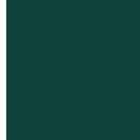
8 septembre 2025 ouvre une procédure à cet
effet) mais personne ne l'avait encore activé.
Methagora a mené la résiliation du contrat
BG11 V3, constitué le dossier préfectoral et
suivi les démarches jusqu'à validation, sans
pénalité.
Aujourd'hui : injection et CPB
en production réelle
Le contrat OA de Simond Énergie est
désormais clôturé.
Le site injecte du
biométhane dans le réseau et produit des
CPB
, vendus par Methagora à Plenitude
(Groupe ENI), aux côtés du biométhane
injecté via un contrat privé (BPA), sans