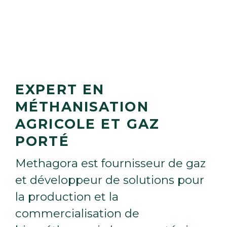
EXPERT EN
MÉTHANISATION
AGRICOLE ET GAZ
PORTÉ
M
e
t
h
a
g
o
r
a
e
s
t
f
o
u
r
n
i
s
s
e
u
r
d
e
g
a
z
e
t
d
é
v
e
l
o
p
p
e
u
r
d
e
s
o
l
u
t
i
o
n
s
p
o
u
r
l
a
p
r
o
d
u
c
t
i
o
n
e
t
l
a
c
o
m
m
e
r
c
i
a
l
i
s
a
t
i
o
n
d
e