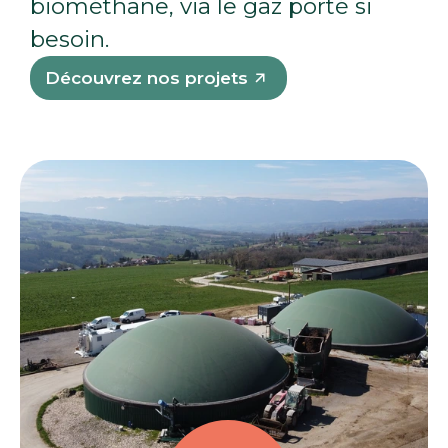
b
i
o
m
é
t
h
a
n
e
,
v
i
a
l
e
g
a
z
p
o
r
t
é
s
i
b
e
s
o
i
n
.
Découvrez nos projets